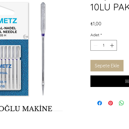
10LU PA
Fiyat
₺1,00
Adet
*
Sepete Ekle
H