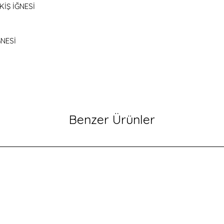
İŞ İĞNESİ
ĞNESİ
Benzer Ürünler