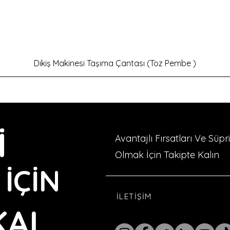
Hızlı Bakış
Dikiş Makinesi Taşıma Çantası (Toz Pembe )
İ
Avantajlı Fırsatları Ve Süp
Olmak İçin Takipte Kalın
İÇİN
İLETİŞİM
KALIN