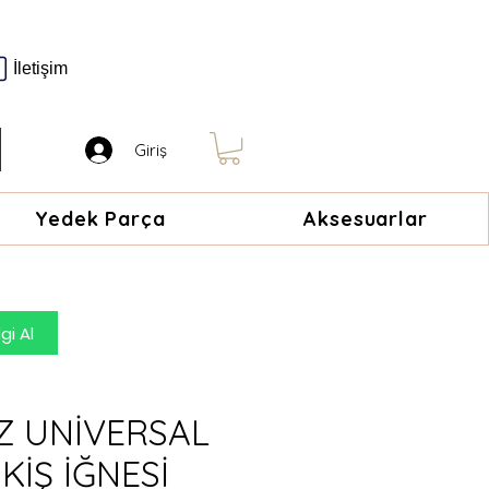
İletişim
Giriş
Yedek Parça
Aksesuarlar
gi Al
Z UNİVERSAL
İKİŞ İĞNESİ