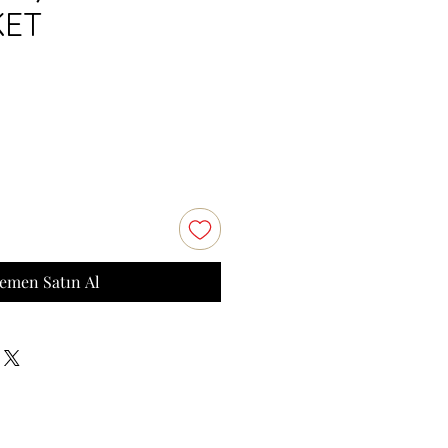
KET
emen Satın Al