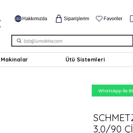
E
Hakkımızda
Siparişlerim
Favoriler
 Makinalar
Ütü Sistemleri
WhatsApp İle Bil
SCHMET
3,0/90 Ç