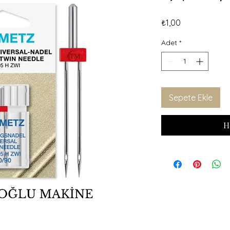
Fiyat
₺1,00
Adet
*
Sepete Ekle
H