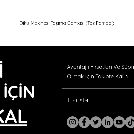
Hızlı Bakış
Dikiş Makinesi Taşıma Çantası (Toz Pembe )
İ
Avantajlı Fırsatları Ve Süp
Olmak İçin Takipte Kalın
İÇİN
İLETİŞİM
KALIN