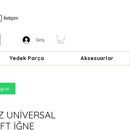
İletişim
Giriş
Yedek Parça
Aksesuarlar
gi Al
Z UNİVERSAL
İFT İĞNE