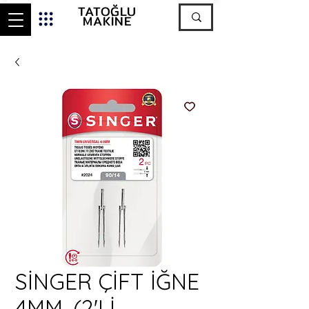
TATOĞLU
MAKİNE
SİNGER ÇİFT İĞNE
4MM. (2'Lİ