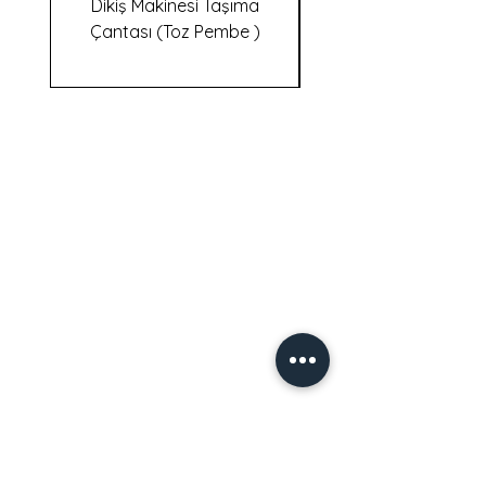
Dikiş Makinesi Taşıma
Dikiş Makinesi Taş
Çantası (Toz Pembe )
İletişim