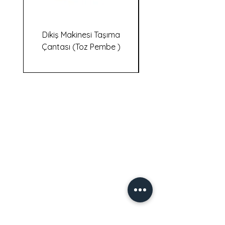
Dikiş Makinesi Taşıma
Dikiş Makinesi Taş
Çantası (Toz Pembe )
İletişim