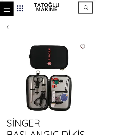
TATOĞLU
MAKİNE
SİNGER
BAŞLANGIÇ DİKİŞ