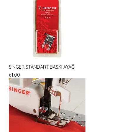
SINGER STANDART BASKI AYAĞI
Fiyat
₺1,00