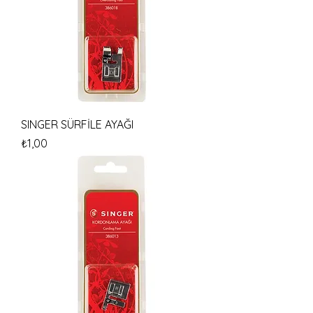
SINGER SÜRFİLE AYAĞI
Fiyat
₺1,00