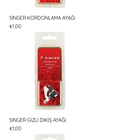
SINGER KORDONLAMA AYAĞI
Fiyat
₺1,00
SINGER GİZLİ DİKİŞ AYAĞI
Fiyat
₺1,00