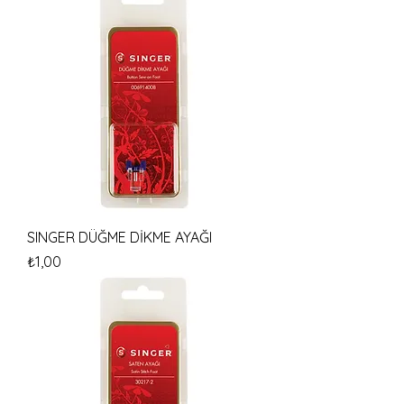
SINGER DÜĞME DİKME AYAĞI
Fiyat
₺1,00