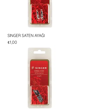
SINGER SATEN AYAĞI
Fiyat
₺1,00