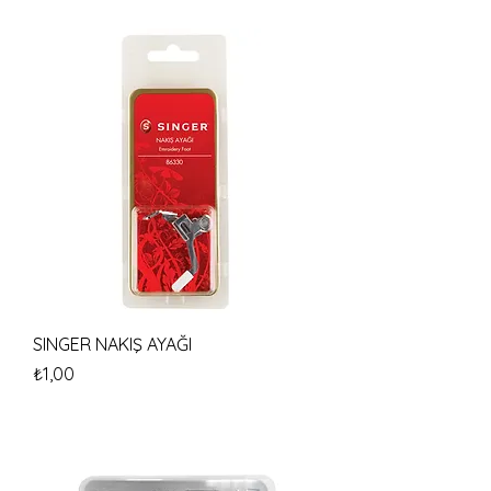
SINGER NAKIŞ AYAĞI
Fiyat
₺1,00