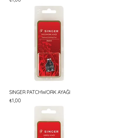
SINGER PATCHWORK AYAĞI
Fiyat
₺1,00