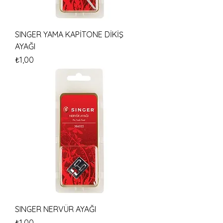
SINGER YAMA KAPİTONE DİKİŞ
AYAĞI
Fiyat
₺1,00
SINGER NERVÜR AYAĞI
Fiyat
₺1,00