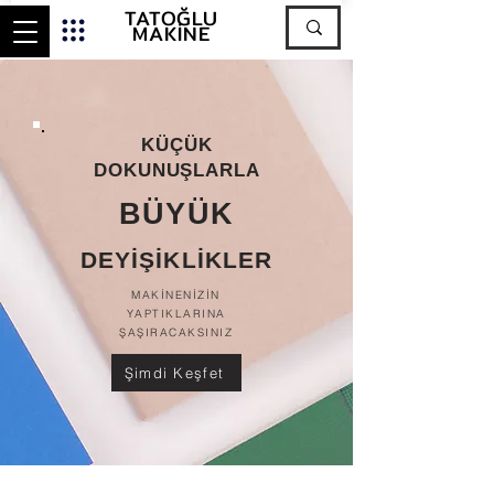
TATOĞLU
MAKİNE
KÜÇÜK
DOKUNUŞLARLA
BÜYÜK
DEYİŞİKLİKLER
MAKİNENİZİN
YAPTIKLARINA
ŞAŞIRACAKSINIZ
Şimdi Keşfet