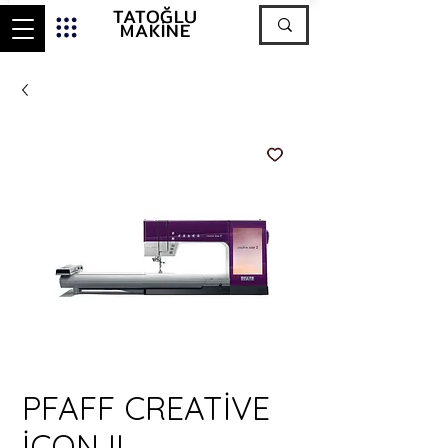
TATOĞLU
MAKİNE
PFAFF CREATİVE
İCON II