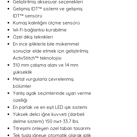
Geliştirilmiş aksesuar seçenekleri
Gelişmiş IDT™ sistemi ve gelişmiş
IDT™ sensörü
Kumaş kalınlığını ölçme sensörü
Wi-Fi bağlantısı kurabilme
Özel dikiş teknikleri
En ince ipliklerle bile mükemmel
sonuçlar elde etmek için geliştirilmiş
ActivStitch™ teknolojisi
310 mm çalışma alanı ve 14 mm
yükseklik
Metal vurgularla çevrelenmiş
bölümler
Yanlış ayak seçimlerinde uyarı verme
özelliği
En parlak ve en eşit LED ışık sistemi
Yüksek delici iğne kuvveti (darbeli
delme sistemi) 150 nwt-33.7 lbs
Titreşimi önleyen özel taban tasarımı
Tek tuşla iğneye otomatik olarak iplik