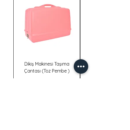
Dikiş Makinesi Taşıma
Dikiş Makinesi Taş
Çantası (Toz Pembe )
İletişim