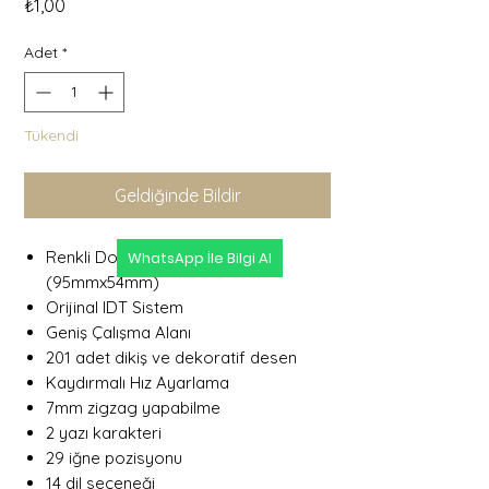
Fiyat
₺1,00
Adet
*
Tükendi
Geldiğinde Bildir
Renkli Dokunmatik Ekran
WhatsApp İle Bilgi Al
(95mmx54mm)
Orijinal IDT Sistem
Geniş Çalışma Alanı
201 adet dikiş ve dekoratif desen
Kaydırmalı Hız Ayarlama
7mm zigzag yapabilme
2 yazı karakteri
29 iğne pozisyonu
14 dil seçeneği