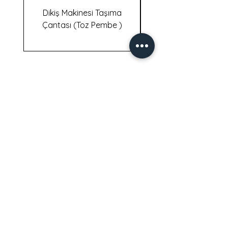
Dikiş Makinesi Taşıma
Dikiş Makinesi Taş
Çantası (Toz Pembe )
İletişim