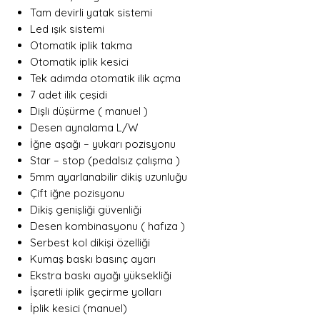
Tam devirli yatak sistemi
Led ışık sistemi
Otomatik iplik takma
Otomatik iplik kesici
Tek adımda otomatik ilik açma
7 adet ilik çeşidi
Dişli düşürme ( manuel )
Desen aynalama L/W
İğne aşağı – yukarı pozisyonu
Star – stop (pedalsız çalışma )
5mm ayarlanabilir dikiş uzunluğu
Çift iğne pozisyonu
Dikiş genişliği güvenliği
Desen kombinasyonu ( hafıza )
Serbest kol dikişi özelliği
Kumaş baskı basınç ayarı
Ekstra baskı ayağı yüksekliği
İşaretli iplik geçirme yolları
İplik kesici (manuel)