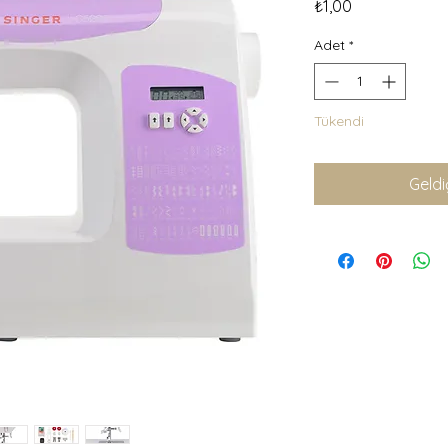
Fiyat
₺1,00
Adet
*
Tükendi
Geldi