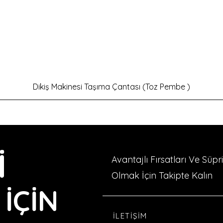
Hızlı Bakış
Dikiş Makinesi Taşıma Çantası (Toz Pembe )
İ
Avantajlı Fırsatları Ve Süp
Olmak İçin Takipte Kalın
İÇİN
İLETİŞİM