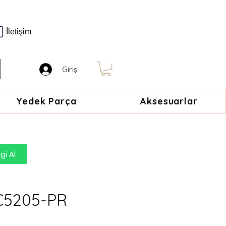
İletişim
Giriş
Yedek Parça
Aksesuarlar
gi Al
C5205-PR