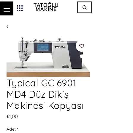
TATOĞLU
MAKİNE
Typical GC 6901
MD4 Düz Dikiş
Makinesi Kopyası
Fiyat
₺1,00
Adet
*