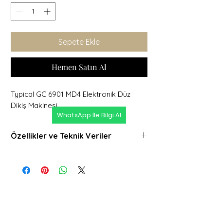
Sepete Ekle
Hemen Satın Al
Typical GC 6901 MD4 Elektronik Düz
Dikiş Makinesi
WhatsApp İle Bilgi Al
Özellikler ve Teknik Veriler
>> Ergonomik yapı ve yüksek devirli dikiş
makinesi, Geliştirilen teknoloji ile daha
sessiz ve titreşimsiz çalışma. >> Direct
Drive servo motor teknolojisi ile yüksek
enerji tasarrufu
>> Orta gövdeye konumlandırılmış
dokunmatik kullanım erkranı