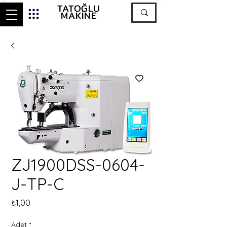
TATOĞLU
MAKİNE
ZJ1900DSS-0604-
J-TP-C
Fiyat
₺1,00
Adet
*