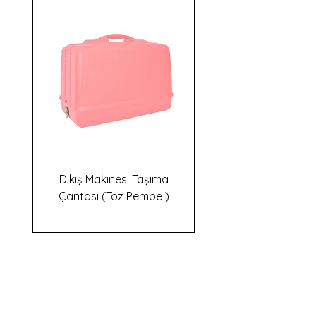
Dikiş Makinesi Taşıma
Dikiş Makinesi Taş
Çantası (Toz Pembe )
İletişim