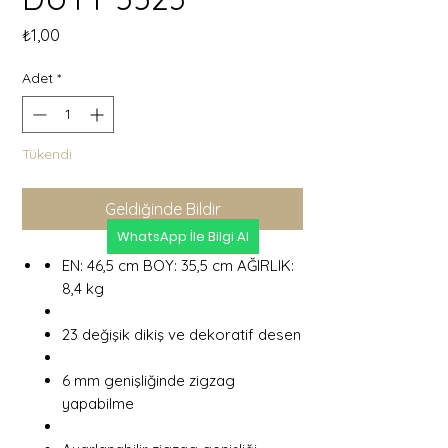
Fiyat
₺1,00
Adet
*
Tükendi
Geldiğinde Bildir
WhatsApp İle Bilgi Al
EN: 46,5 cm BOY: 35,5 cm AĞIRLIK:
8,4 kg
23 değişik dikiş ve dekoratif desen
6 mm genişliğinde zigzag
yapabilme