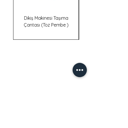
Dikiş Makinesi Taşıma
Dikiş Makinesi Taş
Çantası (Toz Pembe )
İletişim