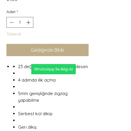
Adet
*
Tükendi
Geldiğinde Bildir
23 değişik dikiş ve dekoratif desen
WhatsApp İle Bilgi Al
4 adımda ilik açma
5mm genişliğinde zigzag
yapabilme
Serbest kol dikişi
Geri dikiş