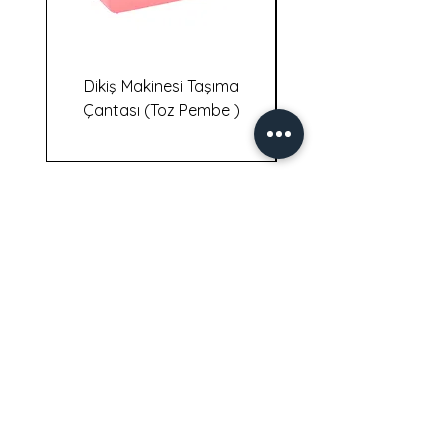
Dikiş Makinesi Taşıma
Dikiş Makinesi Taş
Çantası (Toz Pembe )
İletişim