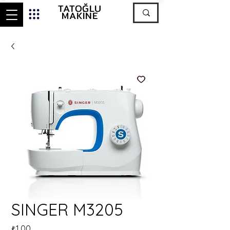
TATOĞLU
MAKİNE
SINGER M3205
Fiyat
₺1,00