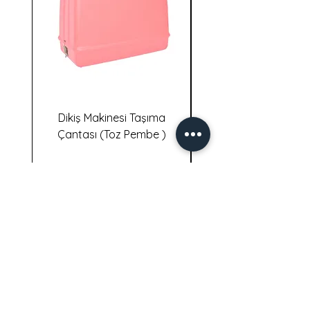
Dikiş Makinesi Taşıma
Dikiş Makinesi Taş
Çantası (Toz Pembe )
İletişim