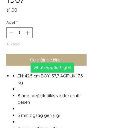
Fiyat
₺1,00
Adet
*
Tükendi
Geldiğinde Bildir
WhatsApp İle Bilgi Al
EN: 42,5 cm BOY: 37,7 AĞIRLIK: 7,5
kg
8 adet değişik dikiş ve dekoratif
desen
5 mm zigzag genişliği