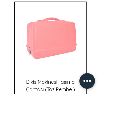
Dikiş Makinesi Taşıma
Dikiş Makinesi Taş
Çantası (Toz Pembe )
İletişim