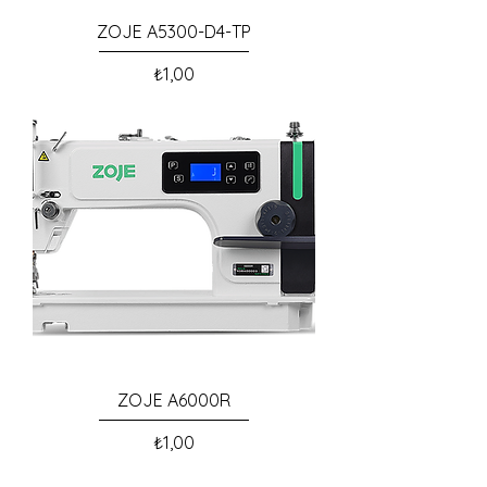
ZOJE A5300-D4-TP
Fiyat
₺1,00
ZOJE A6000R
Fiyat
₺1,00