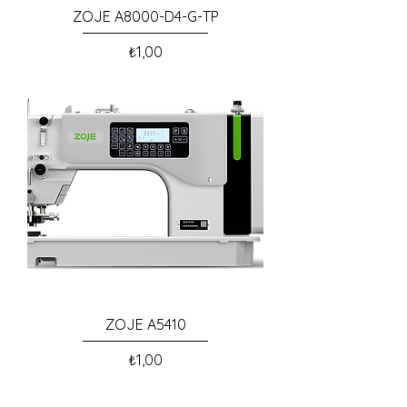
ZOJE A8000-D4-G-TP
Fiyat
₺1,00
ZOJE A5410
Fiyat
₺1,00