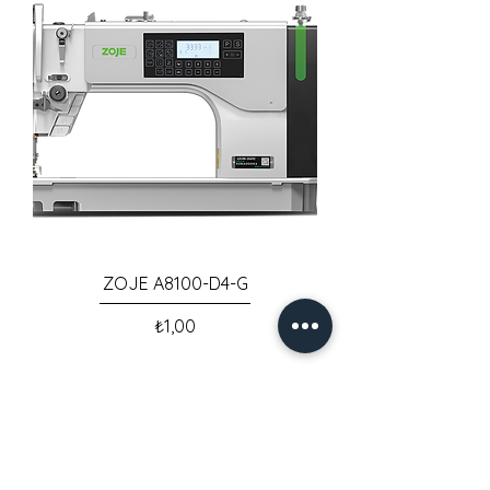
ZOJE A8100-D4-G
Fiyat
₺1,00