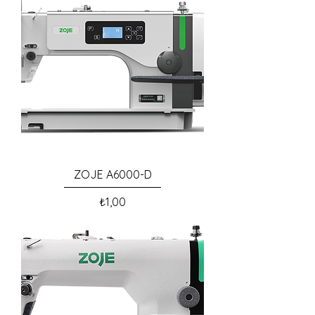
ZOJE A6000-D
Fiyat
₺1,00