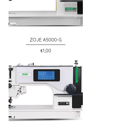
ZOJE A5000-G
Fiyat
₺1,00